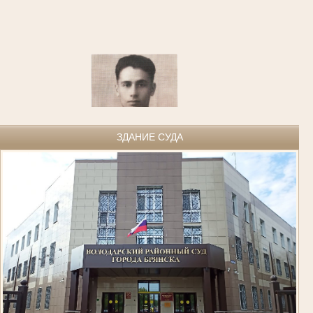
ЗДАНИЕ СУДА
Казаков Александр Федорович родился 1 ноября 1924 года в г. Киштым
Челябинской области. В 1941 году, приписав к своему возрасту год жизни,
попал в артиллерийское училище, по окончании которого был направлен
на фронт в звании младшего лейтенанта.
С 1943 года участвовал в боевых действиях на Воронежском и Юго-
Западном фронтах, принимал участие в сражении на Курской дуге. После
тяжелого ранения 4 сентября 1943 года прошел лечение в госпиталях,
был доставлен в тыл, признан непригодным к боевым действиям и в
1944 году - демобилизован.
Награжден орденом Отечественной войны I степени и шестью медалями.