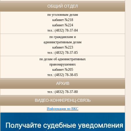
«Заслуженный юрист РСФСР».
ОБЩИЙ ОТДЕЛ
12 ноября 1979 года ветеран и судья был освобожден от исполнения
полномочий народного судьи в связи с уходом на пенсию.
по уголовным делам
Умер Александр Федорович Казаков 14 июля 2009 года
кабинет №218
кабинет №224
тел.: (4832) 78-37-84
по гражданским и
административным делам
кабинет №223
тел.: (4832) 78-37-85
по делам об административных
правонарушениях
кабинет №205
тел.: (4832) 78-38-05
АРХИВ
тел.: (4832) 78-37-80
ВИДЕО-КОНФЕРЕНЦ-СВЯЗЬ
Информация по ВКС