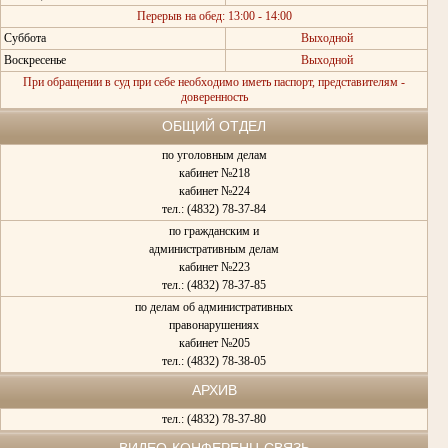
Перерыв на обед: 13:00 - 14:00
Суббота
Выходной
Воскресенье
Выходной
При обращении в суд при себе необходимо иметь паспорт, представителям -
доверенность
В 1978 году Александру Федоровичу присвоено почетное звание
«Заслуженный юрист РСФСР».
12 ноября 1979 года ветеран и судья был освобожден от исполнения
ОБЩИЙ ОТДЕЛ
полномочий народного судьи в связи с уходом на пенсию.
по уголовным делам
Умер Александр Федорович Казаков 14 июля 2009 года
кабинет №218
кабинет №224
тел.: (4832) 78-37-84
по гражданским и
административным делам
кабинет №223
тел.: (4832) 78-37-85
по делам об административных
правонарушениях
кабинет №205
тел.: (4832) 78-38-05
АРХИВ
тел.: (4832) 78-37-80
ВИДЕО-КОНФЕРЕНЦ-СВЯЗЬ