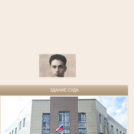
ЗДАНИЕ СУДА
Казаков Александр Федорович родился 1 ноября 1924 года в г. Киштым
Челябинской области. В 1941 году, приписав к своему возрасту год жизни,
попал в артиллерийское училище, по окончании которого был направлен
на фронт в звании младшего лейтенанта.
С 1943 года участвовал в боевых действиях на Воронежском и Юго-
Западном фронтах, принимал участие в сражении на Курской дуге. После
тяжелого ранения 4 сентября 1943 года прошел лечение в госпиталях,
был доставлен в тыл, признан непригодным к боевым действиям и в
1944 году - демобилизован.
Награжден орденом Отечественной войны I степени и шестью медалями.